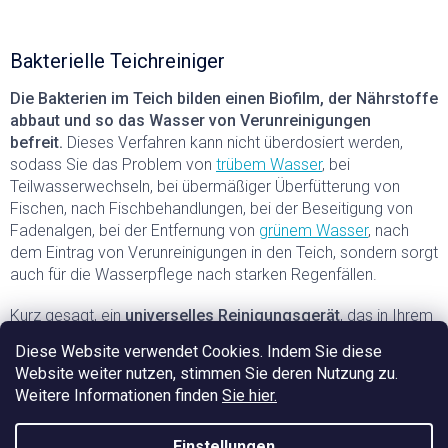
e
u
e
Bakterielle Teichreiniger
r
e
Die Bakterien im Teich bilden einen Biofilm, der Nährstoffe
l
abbaut und so das Wasser von Verunreinigungen
e
befreit.
Dieses Verfahren kann nicht überdosiert werden,
m
sodass Sie das Problem von
trübem Wasser
, bei
e
Teilwasserwechseln, bei übermäßiger Überfütterung von
n
t
Fischen, nach Fischbehandlungen, bei der Beseitigung von
e
Fadenalgen, bei der Entfernung von
grünem Wasser
, nach
d
dem Eintrag von Verunreinigungen in den Teich, sondern sorgt
e
auch für die Wasserpflege nach starken Regenfällen.
r
L
Kurz gesagt, ein
universelles Reinigungsgerät
, das in Ihrem
i
Teich nicht fehlen darf.
s
Diese Website verwendet Cookies. Indem Sie diese
t
Website weiter nutzen, stimmen Sie deren Nutzung zu.
e
🌾
TIPP:
Wir von Home Pond sind Gartenteich-Spezialisten
Weitere Informationen finden
Sie hier.
und
können Ihnen bei einer Reihe von Fragen und
Problemen weiterhelfen
, z. B. bei
akuten
Fischmedikamenten
,
Teichfischfutter
,
Probiotischen
Einstellungen