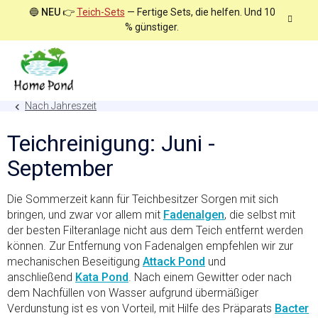
Zum
🔵
NEU
👉
Teich-Sets
— Fertige Sets, die helfen. Und 10
Inhalt
% günstiger.
springen
Nach Jahreszeit
Teichreinigung: Juni -
September
Die Sommerzeit kann für Teichbesitzer Sorgen mit sich
bringen, und zwar vor allem mit
Fadenalgen
, die selbst mit
der besten Filteranlage nicht aus dem Teich entfernt werden
können. Zur Entfernung von Fadenalgen empfehlen wir zur
mechanischen Beseitigung
Attack Pond
und
anschließend
Kata Pond
. Nach einem Gewitter oder nach
dem Nachfüllen von Wasser aufgrund übermäßiger
Verdunstung ist es von Vorteil, mit Hilfe des Präparats
Bacter