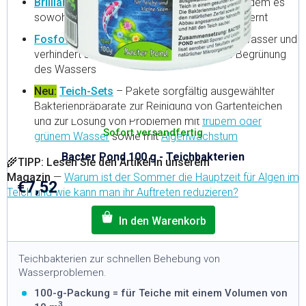
Brilliant Pond
– reinigt das Wasser schnell, indem es
n
t
g
sowohl grüne als auch braune Trübungen entfernt
e
Fosfoff Pond
– bindet Phosphor aus dem Wasser und
verhindert so das Algenwachstum und die Begrünung
des Wassers
Neu:
Teich-Sets
– Pakete sorgfältig ausgewählter
Bakterienpräparate zur Reinigung von Gartenteichen
und zur Lösung von Problemen mit
trübem oder
Sofort versandfertig
grünem Wasser
sowie mit
Algenwachstum
Bacter Pond 100 g - Teichbakterien
🌾
TIPP:
Lesen Sie den Artikel in unserem
Magazin
—
Warum ist der Sommer die Hauptzeit für Algen im
€7,52
Teich und wie kann man ihr Auftreten reduzieren?
Teichbakterien zur schnellen Behebung von
Wasserproblemen.
100-g-Packung = für Teiche mit einem Volumen von
3