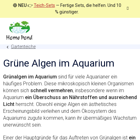
Zum
🔵
NEU
👉
Teich-Sets
— Fertige Sets, die helfen. Und 10
Inhalt
% günstiger.
springen
Gartenteiche
Grüne Algen im Aquarium
Grünalgen im Aquarium
sind für viele Aquarianer ein
häufiges Problem. Diese mikroskopisch kleinen Organismen
können sich
schnell vermehren
, insbesondere wenn im
Aquarium
ein Überschuss an Nährstoffen und ausreichend
Licht
herrscht. Obwohl einige Algen ein ästhetisches
Erscheinungsbild verleihen und dem Ökosystem des
Aquariums zugute kommen, kann ihr übermäßiges Wachstum
unerwünscht sein.
Einer der Hauptgründe für das Auftreten von Grünalgen ist
ein