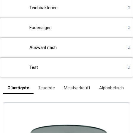
Teichbakterien
Fadenalgen
Auswahl nach
Test
L
Günstigste
Teuerste
Meistverkauft
Alphabetisch
P
i
r
s
o
t
d
e
u
d
k
e
t
s
r