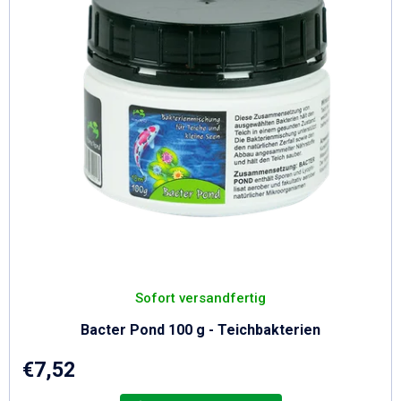
o
P
r
r
t
o
i
d
e
u
r
u
k
n
t
g
e
Sofort versandfertig
Bacter Pond 100 g - Teichbakterien
€7,52