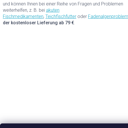
r
und können Ihnen bei einer Reihe von Fragen und Problemen
L
weiterhelfen, z. B. bei
akuten
i
Fischmedikamenten
,
Teichfischfutter
oder
Fadenalgenproble
s
t
der
kostenloser Lieferung ab 79 €
.
e