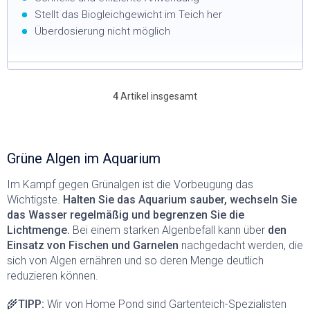
Stellt das Biogleichgewicht im Teich her
Überdosierung nicht möglich
4
Artikel insgesamt
S
t
e
u
e
Grüne Algen im Aquarium
r
e
Im Kampf gegen Grünalgen ist die Vorbeugung das
l
Wichtigste.
Halten Sie das Aquarium sauber, wechseln Sie
e
das Wasser regelmäßig und begrenzen Sie die
m
Lichtmenge.
Bei einem starken Algenbefall kann über
den
e
Einsatz von Fischen und Garnelen
nachgedacht werden, die
n
t
sich von Algen ernähren und so deren Menge deutlich
e
reduzieren können.
d
e
🌾
TIPP:
Wir von Home Pond sind Gartenteich-Spezialisten