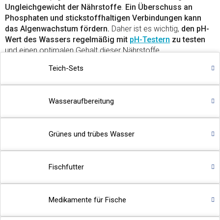
Ungleichgewicht der Nährstoffe
.
Ein Überschuss an
Phosphaten und stickstoffhaltigen Verbindungen kann
das Algenwachstum fördern.
Daher ist es wichtig,
den pH-
Wert des Wassers regelmäßig mit
pH-Testern
zu testen
und einen optimalen Gehalt dieser Nährstoffe
aufrechtzuerhalten. Darüber hinaus kann zu viel Licht,
Teich-Sets
insbesondere wenn das Aquarium direkter
Sonneneinstrahlung ausgesetzt ist, zum Algenwachstum
beitragen.
Wasseraufbereitung
Produkte gegen Grünalgen im Aquarium
Bacter Pond
– Saisonale Bakterien zur schnellen
Grünes und trübes Wasser
Behebung von Wasserproblemen
🌾
TIPP:
Lesen Sie den Artikel in unserem Magazin
–
Fischfutter
Warum bilden sich Algen im Teich?
Medikamente für Fische