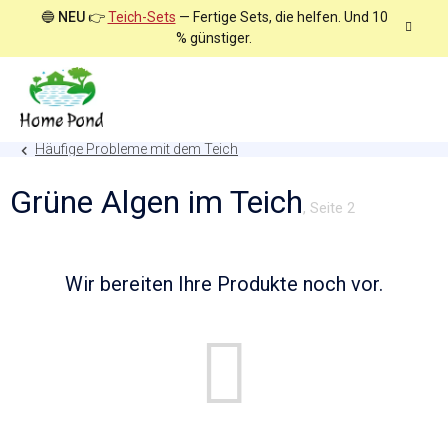
Zum
🔵
NEU
👉
Teich-Sets
— Fertige Sets, die helfen. Und 10
Inhalt
% günstiger.
springen
Häufige Probleme mit dem Teich
Grüne Algen im Teich
, Seite 2
Wir bereiten Ihre Produkte noch vor.