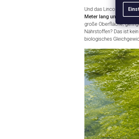
Und das Lincoln Memorial
Eins
Meter lang und 50,9 Mete
große Oberfläche, gerin
Nährstoffen? Das ist kein
biologisches Gleichgewic