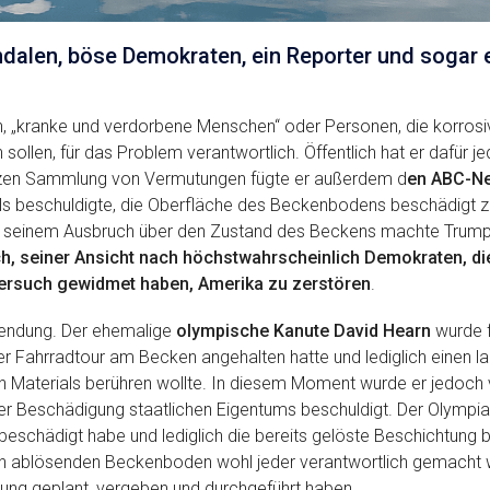
ndalen, böse Demokraten, ein Reporter und sogar 
, „kranke und verdorbene Menschen“ oder Personen, die korrosi
ollen, für das Problem verantwortlich. Öffentlich hat er dafür j
nzen Sammlung von Vermutungen fügte er außerdem d
en ABC-Ne
lls beschuldigte, die Oberfläche des Beckenbodens beschädigt z
. In seinem Ausbruch über den Zustand des Beckens machte Trum
ch, seiner Ansicht nach höchstwahrscheinlich Demokraten, die
rsuch gewidmet haben, Amerika zu zerstören
.
endung. Der ehemalige
olympische Kanute David Hearn
wurde 
 Fahrradtour am Becken angehalten hatte und lediglich einen la
 Materials berühren wollte. In diesem Moment wurde er jedoch 
r Beschädigung staatlichen Eigentums beschuldigt. Der Olympiat
s beschädigt habe und lediglich die bereits gelöste Beschichtung 
sich ablösenden Beckenboden wohl jeder verantwortlich gemacht
erung geplant, vergeben und durchgeführt haben.