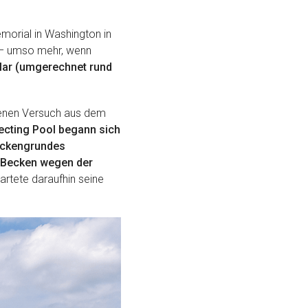
orial in Washington in
t – umso mehr, wenn
lar (umgerechnet rund
ngenen Versuch aus dem
ecting Pool begann sich
Beckengrundes
s Becken wegen der
rtete daraufhin seine