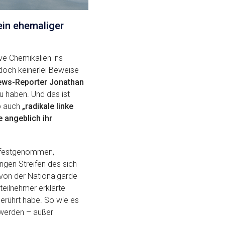
ein ehemaliger
ve Chemikalien ins
edoch keinerlei Beweise
ws-Reporter Jonathan
u haben. Und das ist
p auch
„radikale linke
 angeblich ihr
festgenommen,
ngen Streifen des sich
von der Nationalgarde
eilnehmer erklärte
berührt habe. So wie es
 werden – außer