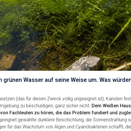
m grünen Wasser auf seine Weise um. Was würden
setzen (das für diesen Zweck völlig ungeeignet ist), Kanuten fe
Umgebung zu beschuldigen, ganz sicher nicht.
Dem Weißen Haus 
von Fachleuten zu hören, die das Problem fundiert und zugl
geeignet gewählte dunklere Beschichtung, die Sonnenstrahlung s
en für das Wachstum von Algen und Cyanobakterien schafft, die 