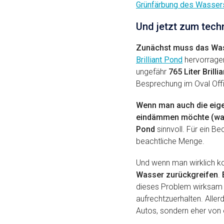
Grünfärbung des Wasser
Und jetzt zum tech
Zunächst muss das Wass
Brilliant Pond
hervorragen
ungefähr
765 Liter Brilli
Besprechung im Oval Offi
Wenn man auch die eige
eindämmen möchte (was
Pond
sinnvoll. Für ein 
beachtliche Menge.
Und wenn man wirklich k
Wasser zurückgreifen
.
dieses Problem wirksam 
aufrechtzuerhalten. Aller
Autos, sondern eher von 