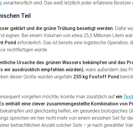
s
verantwortlich sind. Das weiß letztlich jeder erfahrene Besitzer
nischen Teil
er geklärt und die grüne Trübung beseitigt werden.
Dafür wü
d eignen. Bei einem Volumen von etwa 25,5 Millionen Litern w
ant Pond
erforderlich. Das ist bereits eine logistische Operation, 
ce rechtfertigen würde.
ntliche Ursache des grünen Wassers bekämpfen und das Pro
 wir ausdrücklich empfehlen würden)
, wäre außerdem das P
Becken dieser Größe würden ungefähr
255 kg Fosfoff Pond
benöti
onsequent vorgehen möchte, könnte man zusätzlich auf
ein
Teic
Es enthält eine clever zusammengestellte Kombination von P
bekämpfen und gleichzeitig helfen, ein gesundes biologisches 
dings sprechen wir hier nicht mehr von einem einzelnen Set für d
einer beträchtlichen Anzahl solcher Sets – je nach gewählter Var