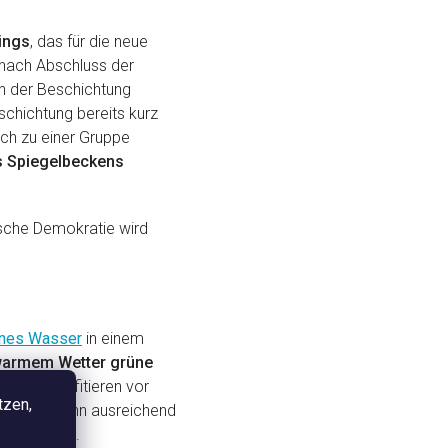
tings
, das für die neue
 nach Abschluss der
en der Beschichtung
eschichtung bereits kurz
ich zu einer Gruppe
es Spiegelbeckens
ische Demokratie wird
nes Wasser
in einem
warmem Wetter grüne
ut.
Sie profitieren vor
tzen,
 dann, wenn ausreichend
Algenblüten.