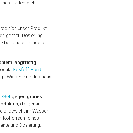
 eines Gartenteichs.
rde sich unser Produkt
ären gemäß Dosierung
die beinahe eine eigene
blem langfristig
rodukt
Fosfoff Pond
gt. Wieder eine durchaus
h-Set
gegen grünes
rodukten
, die genau
Gleichgewicht im Wasser
en Kofferraum eines
iante und Dosierung.