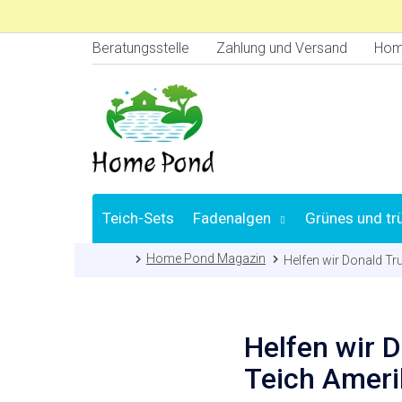
Zum
Inhalt
springen
Beratungsstelle
Zahlung und Versand
Hom
Teich-Sets
Fadenalgen
Grünes und tr
Startseite
Home Pond Magazin
Helfen wir Donald Tr
Helfen wir 
Teich Amerik