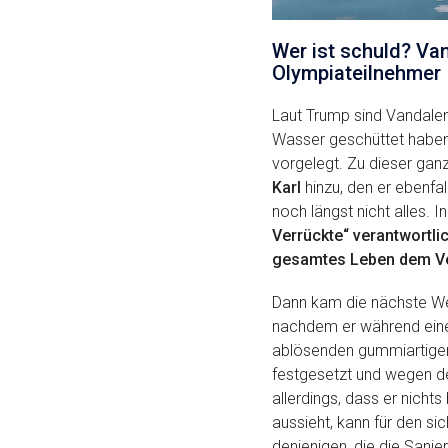
Wer ist schuld? Va
Olympiateilnehmer
Laut Trump sind Vandalen
Wasser geschüttet haben s
vorgelegt. Zu dieser ga
Karl
hinzu, den er ebenfa
noch längst nicht alles
Verrückte“ verantwortli
gesamtes Leben dem Ve
Dann kam die nächste W
nachdem er während einer
ablösenden gummiartigen
festgesetzt und wegen de
allerdings, dass er nicht
aussieht, kann für den 
denjenigen, die die Sani