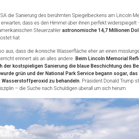
USA die Sanierung des berühmten Spiegelbeckens am Lincoln Mem
le erwarten, dass es den Himmel über ihnen perfekt widerspiegel
amerikanischen Steuerzahler
astronomische 14,7 Millionen Dol
stet hat.
h so aus, dass die ikonische Wasserfläche eher an einen misslu
rricht erinnert als an alles andere.
Beim Lincoln Memorial Refl
h der kostspieligen Sanierung die blaue Beschichtung des 
wurde grün und der National Park Service begann sogar, da
 Wasserstoffperoxid zu behandeln.
Präsident Donald Trump sta
Disziplin – die Suche nach Schuldigen überall um sich herum.