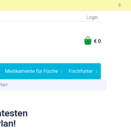
Login
WARENKORB
Medikamente für Fische
Fischfutter
Plan!
mtesten
lan!