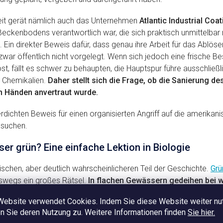
eit gerät nämlich auch das Unternehmen
Atlantic Industrial Coa
eckenbodens verantwortlich war, die sich praktisch unmittelbar
 Ein direkter Beweis dafür, dass genau ihre Arbeit für das Ablös
 zwar öffentlich nicht vorgelegt. Wenn sich jedoch eine frische B
t, fällt es schwer zu behaupten, die Hauptspur führe ausschließl
t Chemikalien.
Daher stellt sich die Frage, ob die Sanierung d
en Händen anvertraut wurde.
rdichten Beweis für einen organisierten Angriff auf die amerikan
 suchen.
er grün? Eine einfache Lektion in Biologie
chen, aber deutlich wahrscheinlicheren Teil der Geschichte.
Grü
swegs ein großes Rätsel.
In flachen Gewässern gedeihen bei 
r bestimmten Bedingungen auch Cyanobakterien besonders g
Website verwendet Cookies. Indem Sie diese Website weiter nu
sam fließendem oder nahezu stehendem Wasser – insbesondere
 Sie deren Nutzung zu. Weitere Informationen finden
Sie hier.
d. Genau solche Bedingungen sind wie geschaffen für derartige 