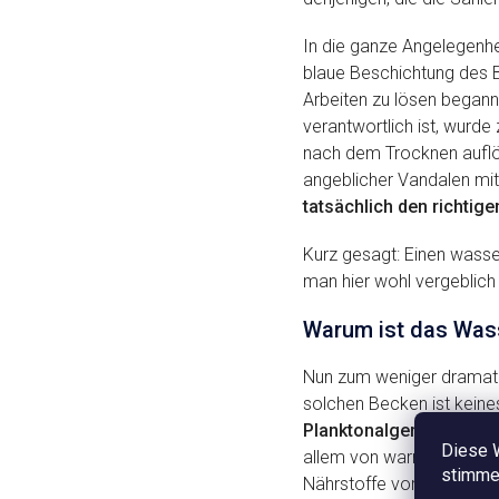
In die ganze Angelegenh
blaue Beschichtung des B
Arbeiten zu lösen begann.
verantwortlich ist, wurde
nach dem Trocknen auflös
angeblicher Vandalen mi
tatsächlich den richtig
Kurz gesagt: Einen wasse
man hier wohl vergeblich
Warum ist das Wass
Nun zum weniger dramatis
solchen Becken ist keine
Planktonalgen und unte
Diese 
allem von warmem, lang
stimmen
Nährstoffe vorhanden sin