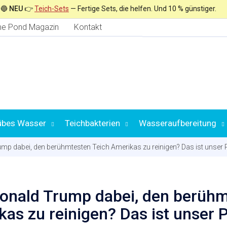
🔵
NEU
👉
Teich-Sets
— Fertige Sets, die helfen. Und 10 % günstiger.
e Pond Magazin
Kontakt
übes Wasser
Teichbakterien
Wasseraufbereitung
ump dabei, den berühmtesten Teich Amerikas zu reinigen? Das ist unser 
Auswahl nach
Donald Trump dabei, den berüh
as zu reinigen? Das ist unser P