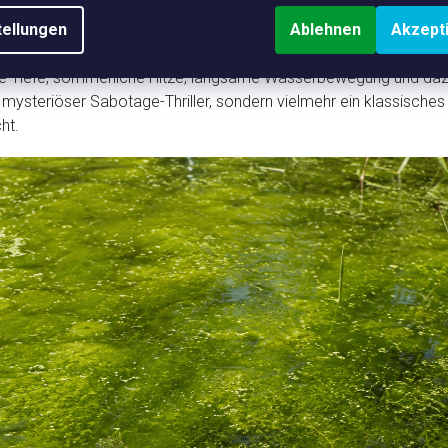
 Reflecting Pool ist für dieses Problem praktisch ein Lehrbuchbe
tellungen
Ablehnen
Akzept
r breit, gleichzeitig sehr flach und enthält ungefähr 25,5 Mil
ge Tiefe, sommerliche Hitze, langsame Wasserbewegung und daz
 mysteriöser Sabotage-Thriller, sondern vielmehr ein klassisches 
ht.