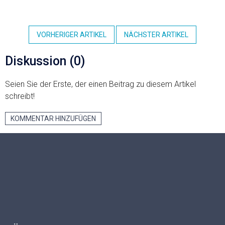
VORHERIGER ARTIKEL
NÄCHSTER ARTIKEL
Diskussion (0)
Seien Sie der Erste, der einen Beitrag zu diesem Artikel
schreibt!
KOMMENTAR HINZUFÜGEN
F
u
ß
z
e
i
l
e