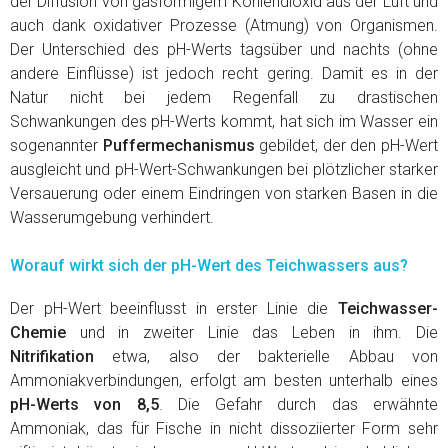
der Diffusion von gasförmigem Kohlendioxid aus der Luft und
auch dank oxidativer Prozesse (Atmung) von Organismen.
Der Unterschied des pH-Werts tagsüber und nachts (ohne
andere Einflüsse) ist jedoch recht gering. Damit es in der
Natur nicht bei jedem Regenfall zu drastischen
Schwankungen des pH-Werts kommt, hat sich im Wasser ein
sogenannter
Puffermechanismus
gebildet, der den pH-Wert
ausgleicht und pH-Wert-Schwankungen bei plötzlicher starker
Versauerung oder einem Eindringen von starken Basen in die
Wasserumgebung verhindert.
Worauf wirkt sich der pH-Wert des Teichwassers aus?
Der pH-Wert beeinflusst in erster Linie die
Teichwasser-
Chemie
und in zweiter Linie das Leben in ihm. Die
Nitrifikation
etwa, also der bakterielle Abbau von
Ammoniakverbindungen, erfolgt am besten unterhalb eines
pH-Werts von 8,5
. Die Gefahr durch das erwähnte
Ammoniak, das für Fische in nicht dissoziierter Form sehr