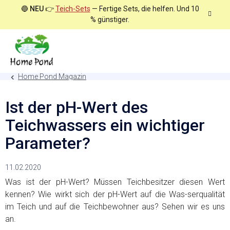
Zum
🔵
NEU
👉
Teich-Sets
— Fertige Sets, die helfen. Und 10
Inhalt
% günstiger.
springen
Home Pond Magazin
Ist der pH-Wert des
Teichwassers ein wichtiger
Parameter?
11.02.2020
Was ist der pH-Wert? Müssen Teichbesitzer diesen Wert
kennen? Wie wirkt sich der pH-Wert auf die Was-serqualität
im Teich und auf die Teichbewohner aus? Sehen wir es uns
an.