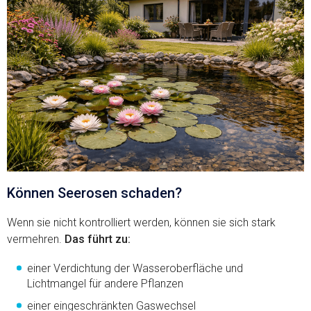
Können Seerosen schaden?
Wenn sie nicht kontrolliert werden, können sie sich stark
vermehren.
Das führt zu:
einer Verdichtung der Wasseroberfläche und
Lichtmangel für andere Pflanzen
einer eingeschränkten Gaswechsel