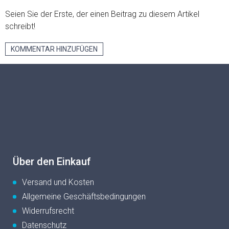
Seien Sie der Erste, der einen Beitrag zu diesem Artikel
schreibt!
KOMMENTAR HINZUFÜGEN
F
u
ß
z
e
i
l
e
Über den Einkauf
Versand und Kosten
Allgemeine Geschäftsbedingungen
Widerrufsrecht
Datenschutz