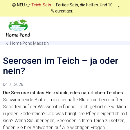
Zum
🔵
NEU
👉
Teich-Sets
— Fertige Sets, die helfen. Und 10
Inhalt
% günstiger.
springen
Home Pond Magazin
Seerosen im Teich – ja oder
nein?
04.01.2026
Die Seerose ist das Herzstück jedes natürlichen Teiches.
Schwimmende Blätter, märchenhafte Blüten und ein sanfter
Schatten auf der Wasseroberfläche. Doch gehört sie wirklich
in jeden Gartenteich? Und was bringt ihre Pflege eigentlich mit
sich? Wenn Sie überlegen, Seerosen in Ihren Teich zu setzen,
finden Sie hier Antworten auf alle wichtigen Fragen.