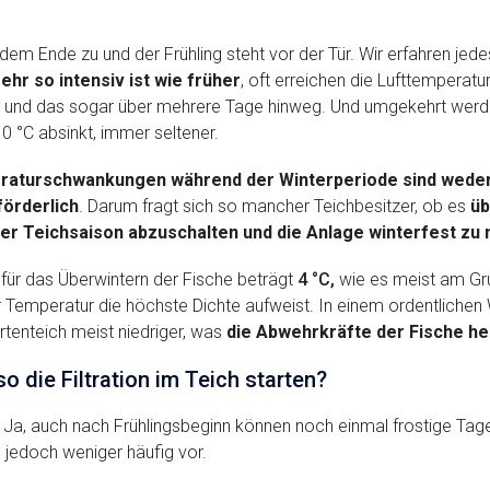
em Ende zu und der Frühling steht vor der Tür. Wir erfahren jede
ehr so intensiv ist wie früher
, oft erreichen die Lufttemperat
 und das sogar über mehrere Tage hinweg. Und umgekehrt werde
0 °C absinkt, immer seltener.
aturschwankungen während der Winterperiode sind weder 
förderlich
. Darum fragt sich so mancher Teichbesitzer, ob es
üb
 der Teichsaison abzuschalten und die Anlage winterfest z
für das Überwintern der Fische beträgt
4 °C,
wie es meist am Grun
Temperatur die höchste Dichte aufweist. In einem ordentlichen W
tenteich meist niedriger, was
die Abwehrkräfte der Fische he
o die Filtration im Teich starten?
Ja, auch nach Frühlingsbeginn können noch einmal frostige Tage
jedoch weniger häufig vor.