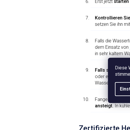
Erst jetzt
starten 
Kontrollieren Si
setzen Sie ihn mi
Falls die Wasser
dem Einsatz von
in sehr kaltem W
Diese 
Falls sich Fisch
stimmen
oder ein Pilzbefa
Wasser ist der Ef
Eins
Fangen Sie erst 
ansteigt.
In kühl
Zertifizierte H