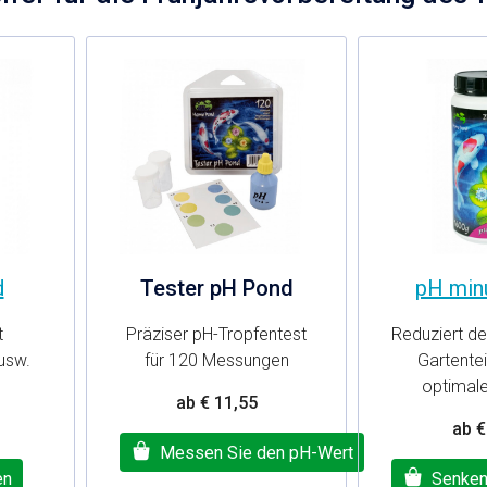
d
Tester pH Pond
pH min
t
Präziser pH-Tropfentest
Reduziert d
usw.
für 120 Messungen
Gartentei
optimal
ab € 11,55
ab €
Messen Sie den pH-Wert
en
Senken