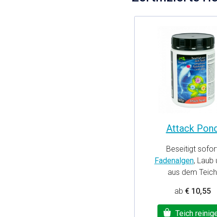
Attack Pon
Beseitigt sofor
Fadenalgen
, Laub 
aus dem Teich
ab
€ 10,55
Teich reinig