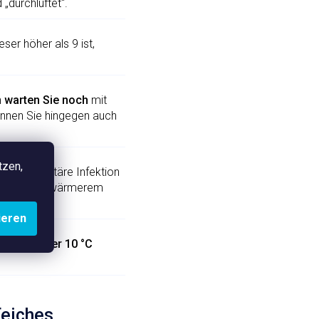
durchlüftet“.
ieser höher als 9 ist,
n
warten Sie noch
mit
nnen Sie hingegen auch
tzen,
 eine parasitäre Infektion
ond
an. In wärmerem
ieren
haft
auf über 10 °C
Teiches