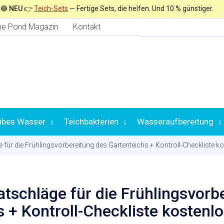
🔵
NEU
👉
Teich-Sets
— Fertige Sets, die helfen. Und 10 % günstiger.
e Pond Magazin
Kontakt
übes Wasser
Teichbakterien
Wasseraufbereitung
 für die Frühlingsvorbereitung des Gartenteichs + Kontroll-Checkliste k
Auswahl nach
atschläge für die Frühlingsvorb
 + Kontroll-Checkliste kostenl