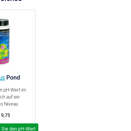
us
Pond
en pH-Wert im
ch auf ein
es Niveau
 9,75
 Sie den pH-Wert