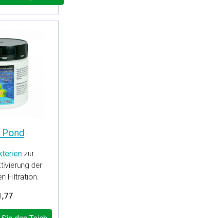
r Pond
kterien
zur
tivierung der
n Filtration.
1,77