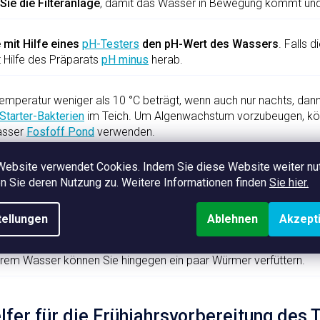
Sie die Filteranlage
, damit das Wasser in Bewegung kommt und „
e mit Hilfe eines
pH-Testers
den pH-Wert des Wassers
. Falls d
t Hilfe des Präparats
pH minus
herab.
temperatur weniger als 10 °C beträgt, wenn auch nur nachts, dan
Starter-Bakterien
im Teich. Um Algenwachstum vorzubeugen, kö
asser
Fosfoff Pond
verwenden.
Website verwendet Cookies. Indem Sie diese Website weiter nu
e im Teich befinden, unterziehen Sie sie einer Kontrolle
. Sollte
 Sie deren Nutzung zu. Weitere Informationen finden
Sie hier.
ll auftreten, wenden wir zur Heilung das
Fischmedikament
FMC P
fekt wirksamer und schneller.
tellungen
Ablehnen
Akzept
dann an, die Fische zu füttern, wenn die Wassertemperatur dauer
erem Wasser können Sie hingegen ein paar Würmer verfüttern.
elfer für die Frühjahrsvorbereitung des 