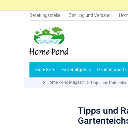
Zum
Inhalt
springen
Beratungsstelle
Zahlung und Versand
Hom
Teich-Sets
Fadenalgen
Grünes und tr
Startseite
Home Pond Magazin
Tipps und Ratschläge
Tipps und R
Gartenteichs