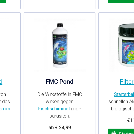
d
FMC Pond
Filte
von
Die Wirkstoffe in FMC
Starterba
 das
wirken gegen
schnellen Ak
en im
Fischschimmel
und -
biologische
parasiten.
€1
ab € 24,99