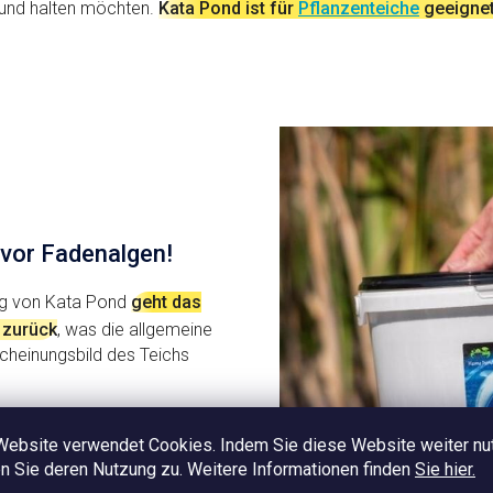
sund halten möchten.
Kata Pond ist für
Pflanzenteiche
geeigne
nd Pflanzen
und Pflanzen
 vor Fadenalgen!
g von Kata Pond
geht das
 zurück
, was die allgemeine
cheinungsbild des Teichs
n fast 100 % aller Teiche
keine Technik, denn Algen
Website verwendet Cookies. Indem Sie diese Website weiter nu
gedenken zum Wasser und
 Sie deren Nutzung zu. Weitere Informationen finden
Sie hier.
Wasser. Bei Verwendung