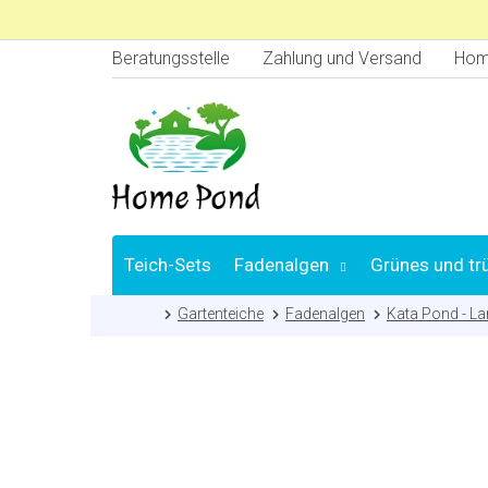
Zum
Inhalt
springen
Beratungsstelle
Zahlung und Versand
Hom
Teich-Sets
Fadenalgen
Grünes und tr
Startseite
Gartenteiche
Fadenalgen
Kata Pond - La