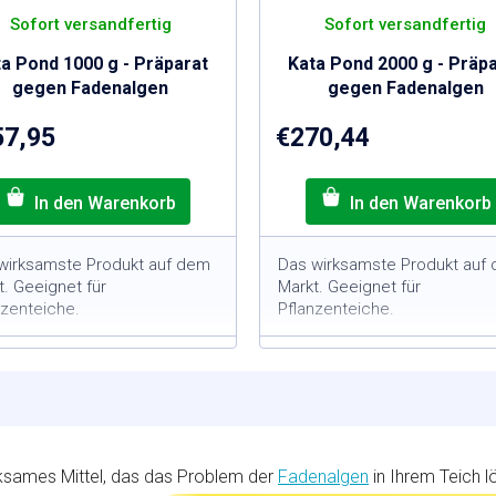
S
Sofort versandfertig
Sofort versandfertig
T
E
a Pond 1000 g - Präparat
Kata Pond 2000 g - Präp
N
gegen Fadenalgen
gegen Fadenalgen
L
57,95
€270,44
O
S
wirksamste Produkt auf dem
Das wirksamste Produkt auf
t. Geeignet für
Markt. Geeignet für
nzenteiche.
Pflanzenteiche.
000-g-Packung = für
2000-g-Packung = für
eiche mit einem Volumen
Teiche mit einem Volum
3
3
on 100 m
von 200 m
ochwirksam im Kampf gegen
Hochwirksam im Kampf 
adenalgen
Fadenalgen
irkt nur gegen Fadenalgen
Wirkt nur gegen Fadenal
rksames Mittel, das das Problem der
Fadenalgen
in Ihrem Teich lö
nbedenklich für Fische, Tiere
Unbedenklich für Fische, 