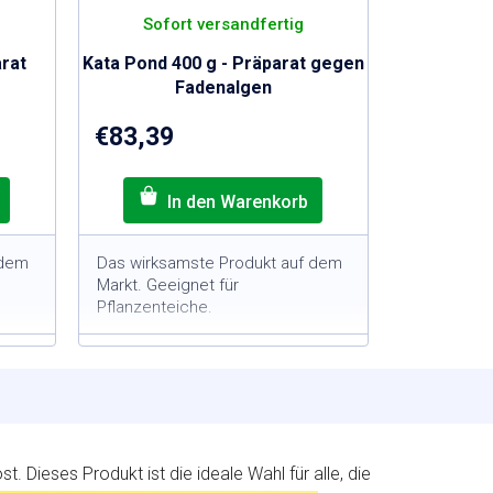
S
Sofort versandfertig
T
E
arat
Kata Pond 400 g - Präparat gegen
N
Fadenalgen
L
€83,39
O
S
 dem
Das wirksamste Produkt auf dem
Markt. Geeignet für
Pflanzenteiche.
400-g-Packung = für Teiche
en
mit einem Volumen von 50
3
m
gegen
Hochwirksam im Kampf gegen
Fadenalgen
gen
Wirkt nur gegen Fadenalgen
st. Dieses Produkt ist die ideale Wahl für alle, die
Tiere
Unbedenklich für Fische, Tiere