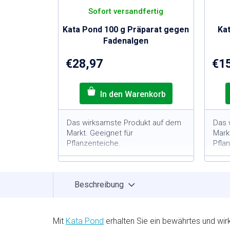
Sofort versandfertig
Kata Pond 100 g Präparat gegen
Kat
Fadenalgen
€28,97
€1
Das wirksamste Produkt auf dem
Das 
Markt. Geeignet für
Mark
Pflanzenteiche.
Pfla
100-g-Packung = für Teiche
1
mit einem Volumen von 10
T
3
m
v
Beschreibung
Hochwirksam im Kampf gegen
H
Fadenalgen
F
Wirkt nur gegen Fadenalgen
W
Mit
Kata Pond
erhalten Sie ein bewährtes und wi
Unbedenklich für Fische, Tiere
U