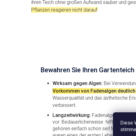
ihren Teich ohne großen Aufwand sauber und ge
und Pflanzen
u
Pflanzen reagieren nicht darauf.
Bewahren Sie Ihren Gartenteich
Wirksam gegen Algen:
Bei Verwendun
Vorkommen von Fadenalgen deutlich
Wasserqualität und das ästhetische Ers
verbessert
.
Langzeitwirkung:
Fadenalgen kommen i
vor. Bedauerlicherweise hilft dagegen 
Diese 
gehören einfach schon seit Menschen
stimmen
waren eines der ersten Lebewesen im 