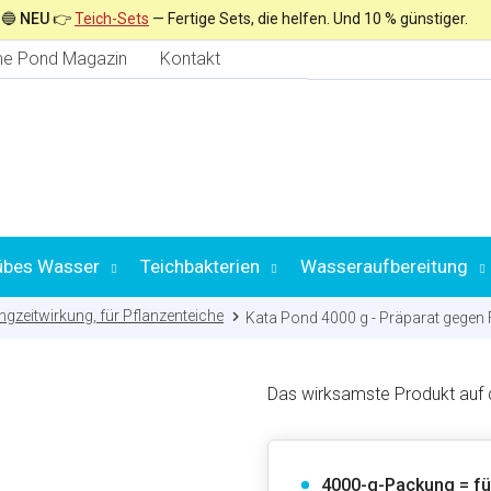
🔵
NEU
👉
Teich-Sets
— Fertige Sets, die helfen. Und 10 % günstiger.
e Pond Magazin
Kontakt
übes Wasser
Teichbakterien
Wasseraufbereitung
ngzeitwirkung, für Pflanzenteiche
Kata Pond 4000 g - Präparat gegen
Auswahl nach
Das wirksamste Produkt auf 
4000-g-Packung = fü