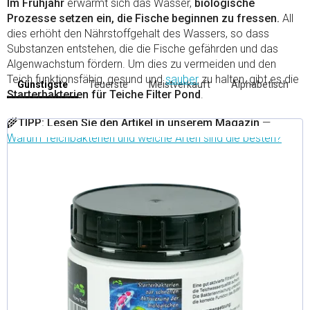
Im Frühjahr
erwärmt sich das Wasser,
biologische
Prozesse setzen ein, die Fische beginnen zu fressen.
All
dies erhöht den Nährstoffgehalt des Wassers, so dass
Substanzen entstehen, die die Fische gefährden und das
Algenwachstum fördern. Um dies zu vermeiden und den
L
Teich funktionsfähig, gesund und
sauber
zu halten, gibt es die
Günstigste
Teuerste
Meistverkauft
Alphabetisch
P
i
Starterbakterien für Teiche Filter Pond
.
r
s
o
🌾TIPP:
Lesen Sie den Artikel in unserem Magazin
—
t
d
Warum Teichbakterien und welche Arten sind die besten?
e
u
d
k
e
t
s
r
o
P
r
r
t
o
i
d
e
u
r
u
k
n
t
g
e