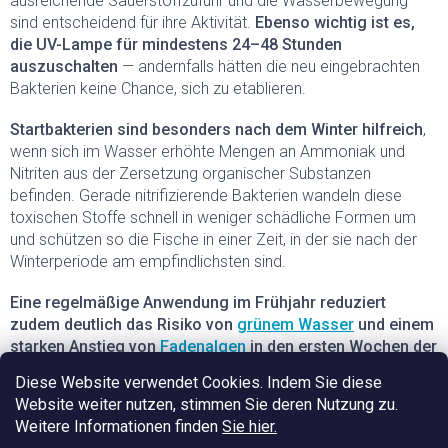
ausreichende Sauerstoffzufuhr und die Wasserbewegung
sind entscheidend für ihre Aktivität.
Ebenso wichtig ist es,
die UV-Lampe für mindestens 24–48 Stunden
auszuschalten
— andernfalls hätten die neu eingebrachten
Bakterien keine Chance, sich zu etablieren.
Startbakterien sind besonders nach dem Winter hilfreich
,
wenn sich im Wasser erhöhte Mengen an Ammoniak und
Nitriten aus der Zersetzung organischer Substanzen
befinden. Gerade nitrifizierende Bakterien wandeln diese
toxischen Stoffe schnell in weniger schädliche Formen um
und schützen so die Fische in einer Zeit, in der sie nach der
Winterperiode am empfindlichsten sind.
Eine regelmäßige Anwendung im Frühjahr reduziert
zudem deutlich das Risiko von
grünem Wasser
und einem
starken Anstieg von
Fadenalgen
in den ersten Wochen der
Saison.
Werden die Startbakterien rechtzeitig eingesetzt,
Diese Website verwendet Cookies. Indem Sie diese
stabilisiert sich der Teich wesentlich schneller und funktioniert
Website weiter nutzen, stimmen Sie deren Nutzung zu.
den ganzen Sommer über mit minimalem Pflegeaufwand.
Weitere Informationen finden
Sie hier.