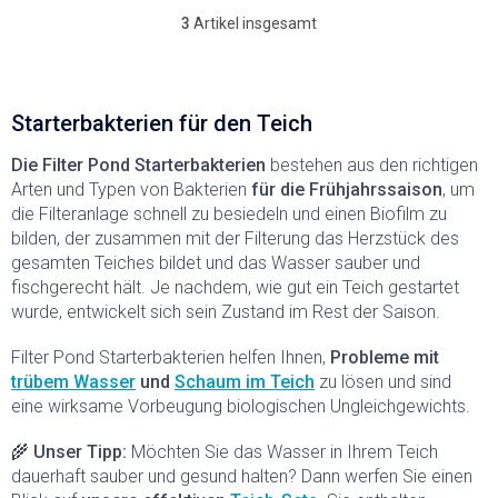
3
Artikel insgesamt
S
t
e
u
e
Starterbakterien für den Teich
r
e
Die
Filter Pond Starterbakterien
bestehen aus den richtigen
l
Arten und Typen von Bakterien
für die Frühjahrssaison
, um
e
die Filteranlage schnell zu besiedeln und einen Biofilm zu
m
bilden, der zusammen mit der Filterung das Herzstück des
e
gesamten Teiches bildet und das Wasser sauber und
n
t
fischgerecht hält. Je nachdem, wie gut ein Teich gestartet
e
wurde, entwickelt sich sein Zustand im Rest der Saison.
d
e
Filter Pond Starterbakterien helfen Ihnen,
Probleme mit
r
trübem Wasser
und
Schaum im Teich
zu lösen und sind
L
eine wirksame Vorbeugung biologischen Ungleichgewichts.
i
s
🌾 Unser Tipp:
Möchten Sie das Wasser in Ihrem Teich
t
e
dauerhaft sauber und gesund halten? Dann werfen Sie einen