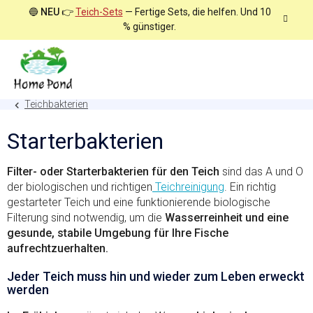
Zum
🔵
NEU
👉
Teich-Sets
— Fertige Sets, die helfen. Und 10
Inhalt
% günstiger.
springen
Teichbakterien
Starterbakterien
Filter- oder Starterbakterien für den Teich
sind das A und O
der biologischen und richtigen
Teichreinigung
. Ein richtig
gestarteter Teich und eine funktionierende biologische
Filterung sind notwendig, um die
Wasserreinheit und eine
gesunde, stabile Umgebung für Ihre Fische
aufrechtzuerhalten.
Jeder Teich muss hin und wieder zum Leben erweckt
werden