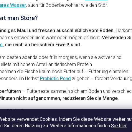
lares Wasser
, auch für Bodenbewohner wie den Stör.
ert man Störe?
tändiges Maul und fressen ausschließlich vom Boden.
Herkömml
hmen es entweder nicht wahr oder mögen es nicht.
Verwenden Sie
re
, die reich an tierischem Eiweiß sind.
 am besten abends oder früh morgens, wenn sie aktiver sind
llets mit hohem Anteil an tierischem Protein
nehmen die Fische kaum noch Futter auf – Fütterung einstellen
sonders im Herbst
Probiotic Pond
zugeben – fördert Verdauung
berfüttern
— Futterreste sammeln sich am Boden und verschlech
 Minuten nicht aufgenommen, reduzieren Sie die Menge.
 und Vorbeugung
Website verwendet Cookies. Indem Sie diese Website weiter nu
empfindlich gegenüber Wasserqualität. Sie haben keine Schuppen
 Sie deren Nutzung zu. Weitere Informationen finden
Sie hier.
und Ammoniak. Schlechte Bedingungen, vor allem im heißen Somm