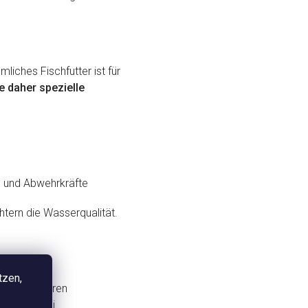
iches Fischfutter ist für
 daher spezielle
 und Abwehrkräfte
tern die Wasserqualität.
tzen,
 und reagieren
er oder bei