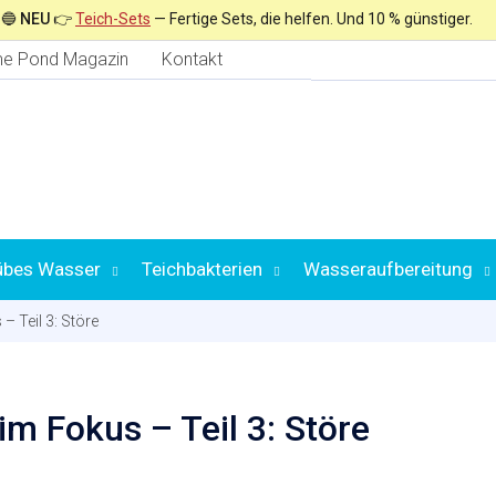
🔵
NEU
👉
Teich-Sets
— Fertige Sets, die helfen. Und 10 % günstiger.
e Pond Magazin
Kontakt
übes Wasser
Teichbakterien
Wasseraufbereitung
– Teil 3: Störe
Auswahl nach
im Fokus – Teil 3: Störe