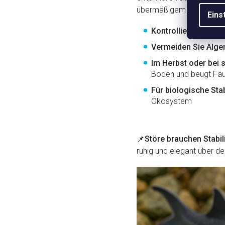
übermäßigem Algenwachst
Eins
Kontrollieren Sie r
Vermeiden Sie Alg
Im Herbst oder bei
Boden und beugt Fäul
Für biologische Stab
Ökosystem
📌
Störe brauchen Stabili
ruhig und elegant über d