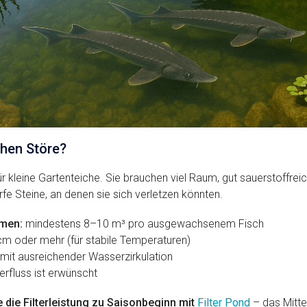
chen Störe?
ür kleine Gartenteiche. Sie brauchen viel Raum, gut sauerstoffre
fe Steine, an denen sie sich verletzen könnten.
men:
mindestens 8–10 m³ pro ausgewachsenem Fisch
m oder mehr (für stabile Temperaturen)
 mit ausreichender Wasserzirkulation
erfluss ist erwünscht
e die Filterleistung zu Saisonbeginn mit
Filter Pond
– das Mittel