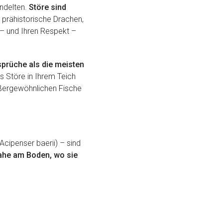
andelten.
Störe sind
 prähistorische Drachen,
t – und Ihren Respekt –
prüche als die meisten
 Störe in Ihrem Teich
außergewöhnlichen Fische
Acipenser baerii) – sind
nahe am Boden, wo sie