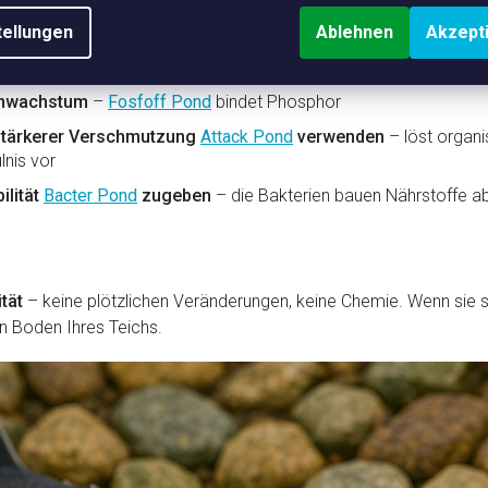
um, machen ihnen schnell zu schaffen.
tellungen
Ablehnen
Akzept
egelmäßig Wasserwerte (pH, Sauerstoff, Nitrit)
enwachstum
–
Fosfoff Pond
bindet Phosphor
 stärkerer Verschmutzung
Attack Pond
verwenden
– löst organ
nis vor
ilität
Bacter Pond
zugeben
– die Bakterien bauen Nährstoffe ab 
tät
– keine plötzlichen Veränderungen, keine Chemie. Wenn sie si
en Boden Ihres Teichs.