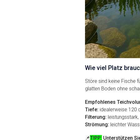
Wie viel Platz brau
Störe sind keine Fische f
glatten Boden ohne schar
Empfohlenes Teichvolu
Tiefe:
idealerweise 120 c
Filterung:
leistungsstark,
Strömung:
leichter Wass
📌
TIPP:
Unterstützen Si