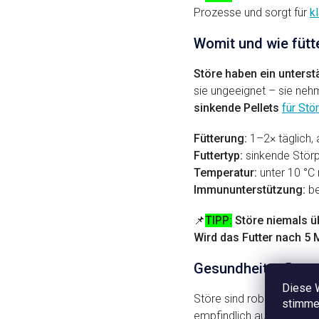
Prozesse und sorgt für
k
Womit und wie fütt
Störe haben ein unters
sie ungeeignet – sie ne
sinkende Pellets
für Stö
Fütterung:
1–2× täglich,
Futtertyp:
sinkende Störpe
Temperatur:
unter 10 °C 
Immununterstützung:
be
📌
TIPP:
Störe niemals ü
Wird das Futter nach 5
Gesundheitspflege
Diese 
Störe sind robust, aber 
stimmen
empfindlich auf Nitrite 