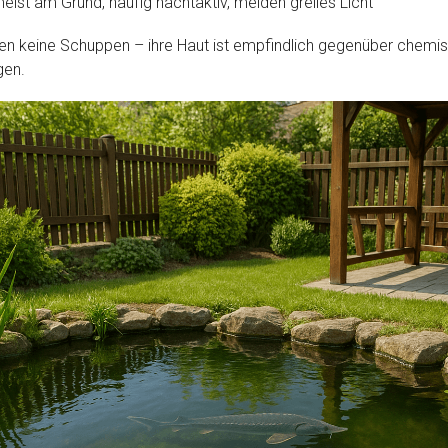
st am Grund, häufig nachtaktiv, meiden grelles Licht
en keine Schuppen – ihre Haut ist empfindlich gegenüber chem
gen.