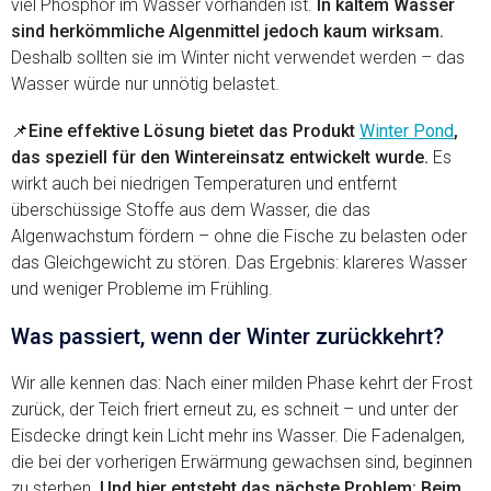
viel Phosphor im Wasser vorhanden ist.
In kaltem Wasser
sind herkömmliche Algenmittel jedoch kaum wirksam.
Deshalb sollten sie im Winter nicht verwendet werden – das
Wasser würde nur unnötig belastet.
📌
Eine effektive Lösung bietet das Produkt
Winter Pond
,
das speziell für den Wintereinsatz entwickelt wurde.
Es
wirkt auch bei niedrigen Temperaturen und entfernt
überschüssige Stoffe aus dem Wasser, die das
Algenwachstum fördern – ohne die Fische zu belasten oder
das Gleichgewicht zu stören. Das Ergebnis: klareres Wasser
und weniger Probleme im Frühling.
Was passiert, wenn der Winter zurückkehrt?
Wir alle kennen das: Nach einer milden Phase kehrt der Frost
zurück, der Teich friert erneut zu, es schneit – und unter der
Eisdecke dringt kein Licht mehr ins Wasser. Die Fadenalgen,
die bei der vorherigen Erwärmung gewachsen sind, beginnen
zu sterben.
Und hier entsteht das nächste Problem: Beim