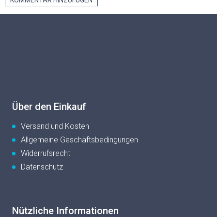
KOMMENTAR HINZUFÜGEN
F
u
ß
z
e
i
l
e
Über den Einkauf
Versand und Kosten
Allgemeine Geschäftsbedingungen
Widerrufsrecht
Datenschutz
Nützliche Informationen