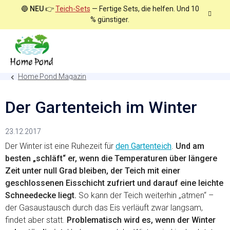
Zum
🔵
NEU
👉
Teich-Sets
— Fertige Sets, die helfen. Und 10
Inhalt
% günstiger.
springen
Home Pond Magazin
Der Gartenteich im Winter
23.12.2017
Der Winter ist eine Ruhezeit für
den Gartenteich
.
Und am
besten „schläft“ er, wenn die Temperaturen über längere
Zeit unter null Grad bleiben, der Teich mit einer
geschlossenen Eisschicht zufriert und darauf eine leichte
Schneedecke liegt.
So kann der Teich weiterhin „atmen“ –
der Gasaustausch durch das Eis verläuft zwar langsam,
findet aber statt.
Problematisch wird es, wenn der Winter