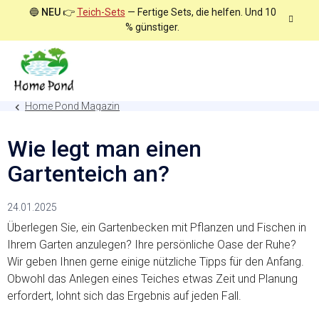
Zum
🔵
NEU
👉
Teich-Sets
— Fertige Sets, die helfen. Und 10
Inhalt
% günstiger.
springen
Home Pond Magazin
Wie legt man einen
Gartenteich an?
24.01.2025
Überlegen Sie, ein Gartenbecken mit Pflanzen und Fischen in
Ihrem Garten anzulegen? Ihre persönliche Oase der Ruhe?
Wir geben Ihnen gerne einige nützliche Tipps für den Anfang.
Obwohl das Anlegen eines Teiches etwas Zeit und Planung
erfordert, lohnt sich das Ergebnis auf jeden Fall.