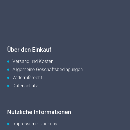
u
ß
z
e
i
l
e
Über den Einkauf
Versand und Kosten
Allgemeine Geschäftsbedingungen
Widerrufsrecht
Datenschutz
Nützliche Informationen
Impressum - Über uns