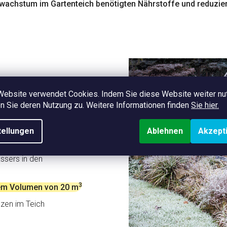
wachstum im Gartenteich benötigten Nährstoffe und reduzier
interfestmachung des
eiches
nbedenklich für Fische, Tiere
nd Pflanzen
Website verwendet Cookies. Indem Sie diese Website weiter nu
gen
 Sie deren Nutzung zu. Weitere Informationen finden
Sie hier.
 die im kalten Teichwasser im
tellungen
Ablehnen
Akzept
s massive Auftreten von
ssers in den
3
nem Volumen von 20 m
nzen im Teich