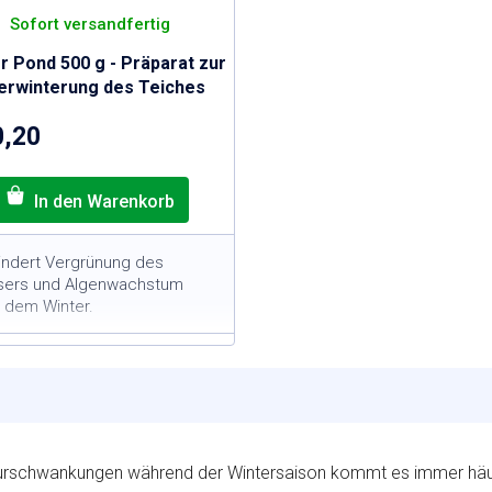
Sofort versandfertig
r Pond 500 g - Präparat zur
erwinterung des Teiches
0,20
indert Vergrünung des
ers und Algenwachstum
 dem Winter.
00-g-Packung = für Teiche
it einem Volumen von 10
3
m
ntfernt und bindet
ährstoffe, die Algen für ihr
achstum benötigen
rschwankungen während der Wintersaison kommt es immer häufig
nwendung nach der