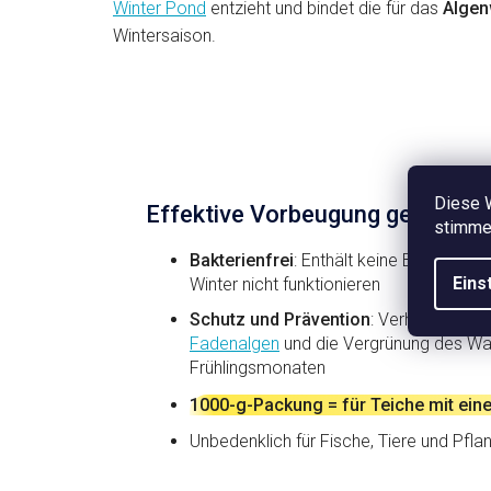
Winter Pond
entzieht und bindet die für das
Algen
Winterfestmachung des
W
Wintersaison.
Teiches
T
Unbedenklich für Fische, Tiere
U
und Pflanzen
u
Diese 
Effektive Vorbeugung gegen Al
stimmen
Bakterienfrei
: Enthält keine Bakterien,
Eins
Winter nicht funktionieren
Schutz und Prävention
: Verhindert da
Fadenalgen
und die Vergrünung des Wa
Frühlingsmonaten
1000-g-Packung = für Teiche mit ei
Unbedenklich für Fische, Tiere und Pfla