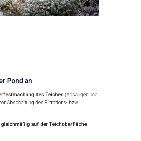
er Pond an
terfestmachung des Teiches
(Absaugen und
vor Abschaltung des Filtrations- bzw.
e
gleichmäßig auf der Teichoberfläche