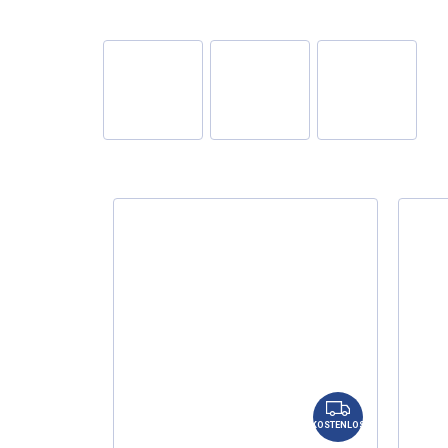
K
O
KOSTENLOS