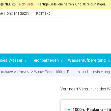
🔵
NEU
👉
Teich-Sets
— Fertige Sets, die helfen. Und 10 % günstiger.
e Pond Magazin
Kontakt
übes Wasser
Teichbakterien
Wasseraufbereitung
Teichüberwinterung
Winter Pond 1000 g - Präparat zur Überwinterung
Auswahl nach
Verhindert Vergrünung des 
1000-g-Packung = fü