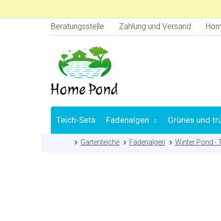
Zum
Inhalt
springen
Beratungsstelle
Zahlung und Versand
Hom
Teich-Sets
Fadenalgen
Grünes und tr
Startseite
Gartenteiche
Fadenalgen
Winter Pond - 