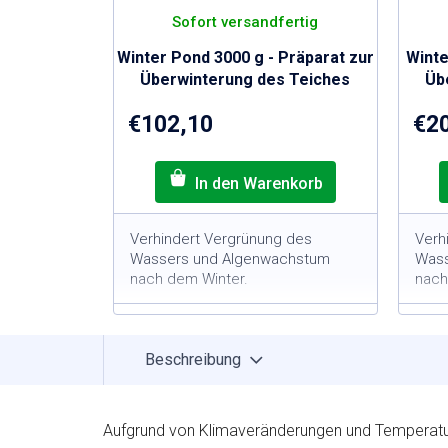
S
Sofort versandfertig
T
E
Winter Pond 3000 g - Präparat zur
Winte
N
Überwinterung des Teiches
Üb
L
€102,10
€2
O
S
Verhindert Vergrünung des
Verh
Wassers und Algenwachstum
Wass
nach dem Winter.
nach
3000-g-Packung = für
5
Teiche mit einem Volumen
m
3
von 60 m
Beschreibung
Entfernt und bindet
E
Nährstoffe, die Algen für ihr
N
Wachstum benötigen
W
Aufgrund von Klimaveränderungen und Temperatu
Anwendung nach der
A