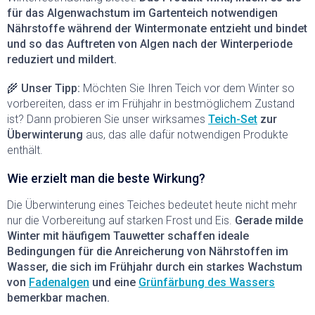
d
für das Algenwachstum im Gartenteich notwendigen
e
Nährstoffe während der Wintermonate entzieht und bindet
r
und so das Auftreten von Algen nach der Winterperiode
L
reduziert und mildert.
i
s
t
🌾
Unser Tipp:
Möchten Sie Ihren Teich vor dem Winter so
e
vorbereiten, dass er im Frühjahr in bestmöglichem Zustand
ist? Dann probieren Sie unser wirksames
Teich-Set
zur
Überwinterung
aus, das alle dafür notwendigen Produkte
enthält.
Wie erzielt man die beste Wirkung?
Die Überwinterung eines Teiches bedeutet heute nicht mehr
nur die Vorbereitung auf starken Frost und Eis.
Gerade milde
Winter mit häufigem Tauwetter schaffen ideale
Bedingungen für die Anreicherung von Nährstoffen im
Wasser, die sich im Frühjahr durch ein starkes Wachstum
von
Fadenalgen
und eine
Grünfärbung des Wassers
bemerkbar machen.