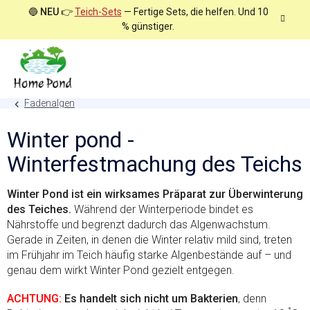
Zum
🔵
NEU
👉
Teich-Sets
— Fertige Sets, die helfen. Und 10
Inhalt
% günstiger.
springen
Fadenalgen
Winter pond -
Winterfestmachung des Teichs
Winter Pond ist ein wirksames Präparat zur Überwinterung
des Teiches.
Während der Winterperiode bindet es
Nährstoffe und begrenzt dadurch das Algenwachstum.
Gerade in Zeiten, in denen die Winter relativ mild sind, treten
im Frühjahr im Teich häufig starke Algenbestände auf – und
genau dem wirkt Winter Pond gezielt entgegen.
ACHTUNG:
Es handelt sich nicht um Bakterien
, denn