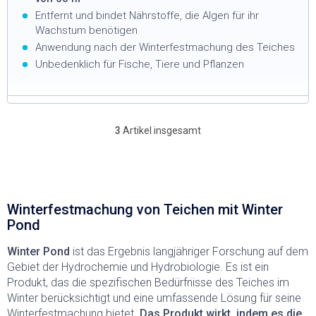
Entfernt und bindet Nährstoffe, die Algen für ihr
Wachstum benötigen
Anwendung nach der Winterfestmachung des Teiches
Unbedenklich für Fische, Tiere und Pflanzen
3
Artikel insgesamt
S
t
e
u
e
r
Winterfestmachung von Teichen mit Winter
e
Pond
l
e
Winter Pond
ist das Ergebnis langjähriger Forschung auf dem
m
Gebiet der Hydrochemie und Hydrobiologie. Es ist ein
e
Produkt, das die spezifischen Bedürfnisse des Teiches im
n
t
Winter berücksichtigt und eine umfassende Lösung für seine
e
Winterfestmachung bietet
.
Das Produkt wirkt, indem es die