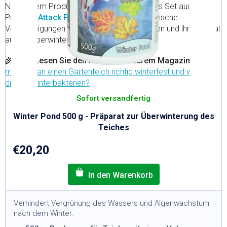
n
t
Neben dem Produkt Winter Pond enthält das Set auch das
g
e
Präparat
Attack Pond
, das Ihnen hilft, organische
Verunreinigungen aus dem Teich zu entfernen und ihn optimal
auf die Überwinterung vorzubereiten.
🌾TIPP: Lesen Sie den Artikel in unserem Magazin
—
Wie
macht man einen Gartenteich richtig winterfest und wozu
dienen Winterbakterien?
Sofort versandfertig
Winter Pond 500 g - Präparat zur Überwinterung des
Teiches
€20,20
Verhindert Vergrünung des Wassers und Algenwachstum
nach dem Winter.