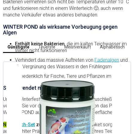
°
Bakterien vermehren sich nicht bei Temperaturen unter 10
C
und funktionieren nicht in einem Winterteich 🙂, auch wenn
manche Verkäufer etwas anderes behaupten.
WINTER POND als wirksame Vorbeugung gegen
Algen
Enthält keine Bakterien
, die im kalten Teichwasser im
L
Günstigste
Teuerste
Meistverkauft
Alphabetisch
P
Winter nicht funktionieren
i
r
s
Verhindert das massive Auftreten von
Fadenalgen
und
o
t
die Vergrünung des Wassers in den Frühlingsmonaten
d
e
u
Unbedenklich für Fische, Tiere und Pflanzen im Teich
d
k
e
t
So verwendet man Winter Pond?
s
r
o
P
Um die Winterfestmachung des Teiches abzuschließen,
r
r
verteilen Sie vor dem Abschalten der Filtration das Produkt
t
o
WINTER POND auf der gesamten Wasseroberfläche.
i
d
e
u
r
Neu:
Teich-Set
zur Überwinterung
– ein Paket sorgfältig
u
k
ausgewählter Präparate zur Überwinterung Ihres Teichs.