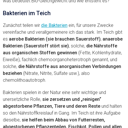
was bedeutet Bio-Gleichgewicht und wie entsteht es?
Bakterien im Teich
Zunächst teilen wir
die Bakterien
ein, für unsere Zwecke
vereinfache und verallgemeinere ich das stark. Im Teich gibt
es
aerobe Bakterien (sie brauchen Sauerstoff)
,
anaerobe
Bakterien (Sauerstoff stört sie)
, solche,
die Nährstoffe
aus organischen Stoffen gewinnen
(Fette, Kohlenhydrate,
Eiweiße), fachlich chemoorganoheterotroph genannt, und
solche,
die Nährstoffe aus anorganischen Verbindungen
beziehen
(Nitrate, Nitrite, Sulfate usw.), also
chemolithoautotroph.
Bakterien spielen in der Natur eine sehr wichtige und
unersetzliche Rolle,
sie zersetzen und „reinigen“
abgestorbene Pflanzen, Tiere und deren Reste
und halten
so den Nährstoffkreislauf in Gang. Im Teich ist ihre Aufgabe
dieselbe,
sie helfen beim Abbau von Futterresten,
abgestorbenen Pflanzenteilen, Fischkot, Pollen und allen