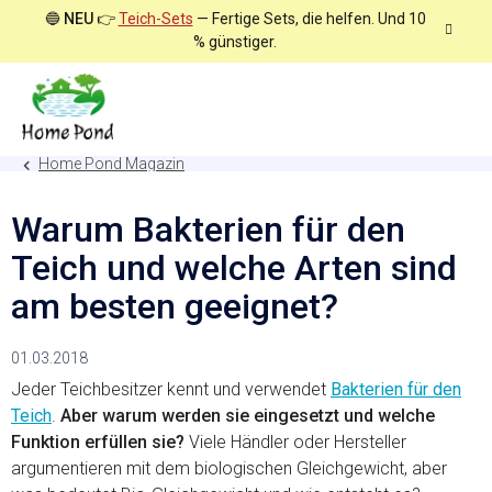
Zum
🔵
NEU
👉
Teich-Sets
— Fertige Sets, die helfen. Und 10
Inhalt
% günstiger.
springen
Home Pond Magazin
Warum Bakterien für den
Teich und welche Arten sind
am besten geeignet?
01.03.2018
Jeder Teichbesitzer kennt und verwendet
Bakterien für den
Teich
.
Aber warum werden sie eingesetzt und welche
Funktion erfüllen sie?
Viele Händler oder Hersteller
argumentieren mit dem biologischen Gleichgewicht, aber