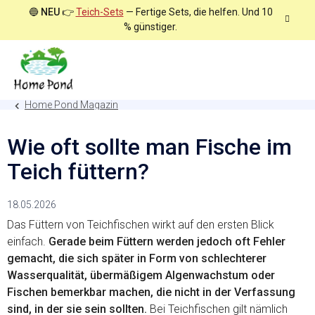
Zum
🔵
NEU
👉
Teich-Sets
— Fertige Sets, die helfen. Und 10
Inhalt
% günstiger.
springen
Home Pond Magazin
Wie oft sollte man Fische im
Teich füttern?
18.05.2026
Das Füttern von Teichfischen wirkt auf den ersten Blick
einfach.
Gerade beim Füttern werden jedoch oft Fehler
gemacht, die sich später in Form von schlechterer
Wasserqualität, übermäßigem Algenwachstum oder
Fischen bemerkbar machen, die nicht in der Verfassung
sind, in der sie sein sollten.
Bei Teichfischen gilt nämlich