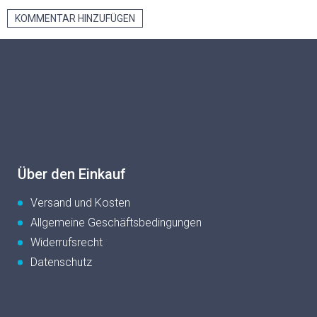
KOMMENTAR HINZUFÜGEN
F
u
ß
z
e
i
l
e
Über den Einkauf
Versand und Kosten
Allgemeine Geschäftsbedingungen
Widerrufsrecht
Datenschutz