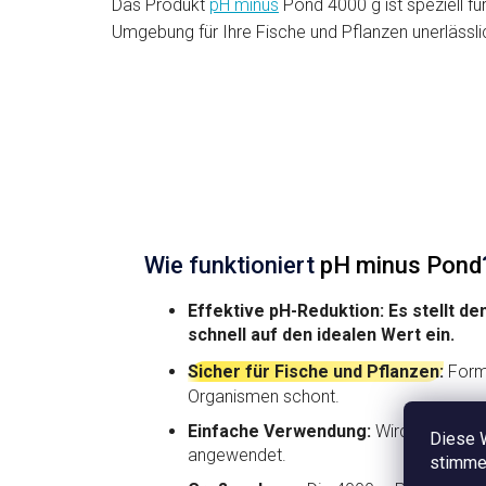
Das Produkt
pH minus
Pond 4000 g ist speziell fü
e
Senkt den hohen pH-Wert des
Umgebung für Ihre Fische und Pflanzen unerlässlic
Wassers im Gartenteich auf
E
optimale 6,5 bis 7,5
d
e
Wie funktioniert
pH minus Pond
Effektive pH-Reduktion: Es stellt 
schnell auf den idealen Wert ein.
Sicher für Fische und Pflanzen:
Formu
Organismen schont.
Einfache Verwendung:
Wird einfach a
Diese 
angewendet.
stimmen