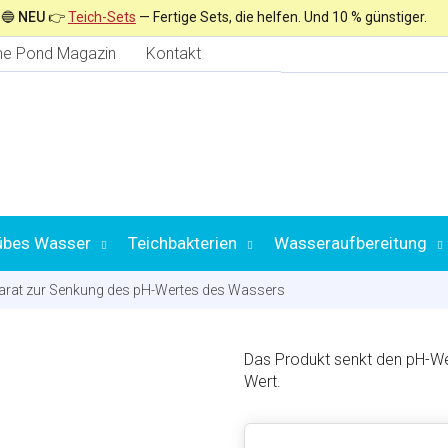
🔵
NEU
👉
Teich-Sets
— Fertige Sets, die helfen. Und 10 % günstiger.
e Pond Magazin
Kontakt
übes Wasser
Teichbakterien
Wasseraufbereitung
arat zur Senkung des pH-Wertes des Wassers
Auswahl nach
Das Produkt senkt den pH-Wer
Wert.