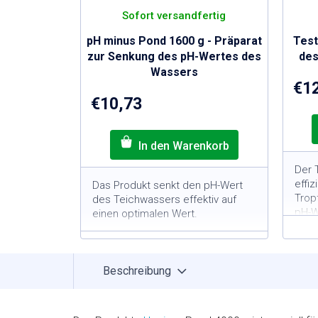
Sofort versandfertig
pH minus Pond 1600 g - Präparat
Test
zur Senkung des pH-Wertes des
des
Wassers
€1
€10,73
Der T
effi
Das Produkt senkt den pH-Wert
Trop
des Teichwassers effektiv auf
pH-W
einen optimalen Wert.
Gart
Durch die Anwendung von
1
90 g des Produkts senken
P
Sie den pH-Wert um 0,1 in
Beschreibung
3
10 m
Wasser
T
M
Sicher für lebende
Organismen im Teich
I