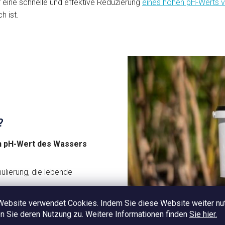
r eine schnelle und effektive Reduzierung
eines hohen pH-Werts 
ffektive pH-Kontrolle
h ist.
infach zu verwenden, ohne
ass spezielle Ausrüstung
rforderlich ist
?
den pH-Wert des Wassers
lierung, die lebende
ufgelöst und im Wasser
Website verwendet Cookies. Indem Sie diese Website weiter nu
 Sie deren Nutzung zu. Weitere Informationen finden
Sie hier.