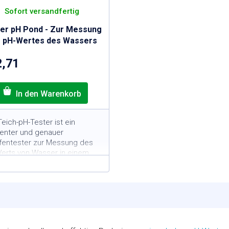
Sofort versandfertig
er pH Pond - Zur Messung
 pH-Wertes des Wassers
2,71
eich-pH-Tester ist ein
zienter und genauer
fentester zur Messung des
erts von Wasser in einem
enteich.
20 Messungen mit einer
ackung
ropfensystem für genaue
essung
deal für eine schnelle und