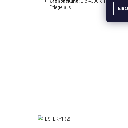
Großpackung:
Die 4000-g-Packung reich
Pflege aus.
Eins