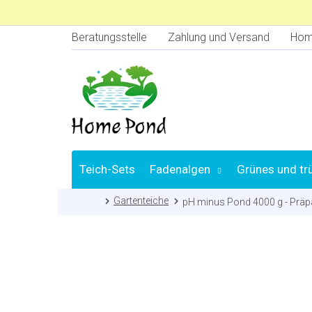
Zum
Inhalt
springen
Beratungsstelle
Zahlung und Versand
Hom
Teich-Sets
Fadenalgen
Grünes und tr
Startseite
Gartenteiche
pH minus Pond 4000 g - Präp