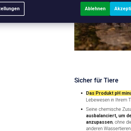
t für eine langfristige
tellungen
Ablehnen
Akzept
Sicher für Tiere
Das Produkt pH minu
Lebewesen in Ihrem T
Seine chemische Zus
ausbalanciert, um d
anzupassen
, ohne d
anderen Wassertieren 